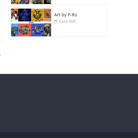
Art by P‑Ro
6 juin 2025
→