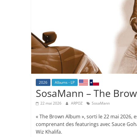
2026
Albums - LP
SosaMann – The Bro
22 mai 2026
ARPOZ
SosaMann
« The Brown Album », sorti le 22 mai 2026,
comprenant des featurings avec Sauce Gohan
Wiz Khalifa.