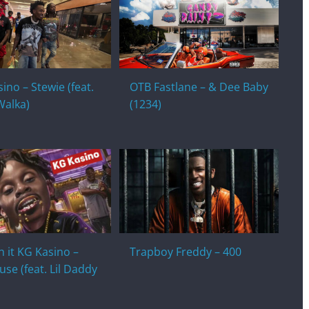
sino – Stewie (feat.
OTB Fastlane – & Dee Baby
Walka)
(1234)
 it KG Kasino –
Trapboy Freddy – 400
se (feat. Lil Daddy