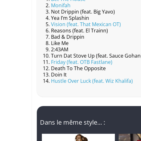
Monifah
b
c
A
Li
er
Not Drippin (feat. Big Yavo)
o
h
p
n
Yea I’m Splashin
Vision (feat. That Mexican OT)
o
at
p
k
Reasons (feat. El Trainn)
k
Bad & Drippin
Like Me
2:43AM
Turn Dat Stove Up (feat. Sauce Gohan
Friday (feat. OTB Fastlane)
Death To The Opposite
Doin It
Hustle Over Luck (feat. Wiz Khalifa)
Dans le même style... :