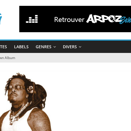
STES
LABELS
GENRES
DIVERS
wn Album