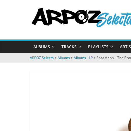
Passer
ARPOZ
au
contenu
Selecta
by
ALBUMS
TRACKS
PLAYLISTS
ARTI
ARPOZ
&
ARPOZ Selecta
>
Albums
>
Albums - LP
>
SosaMann – The Bro
BENNO