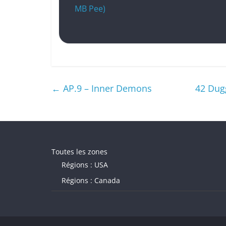
MB Pee)
←
AP.9 – Inner Demons
42 Dugg
Toutes les zones
Régions : USA
Régions : Canada