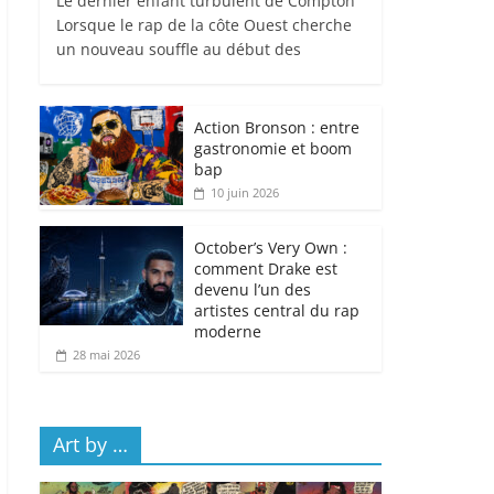
Le dernier enfant turbulent de Compton
Lorsque le rap de la côte Ouest cherche
un nouveau souffle au début des
Action Bronson : entre
gastronomie et boom
bap
10 juin 2026
October’s Very Own :
comment Drake est
devenu l’un des
artistes central du rap
moderne
28 mai 2026
Art by …