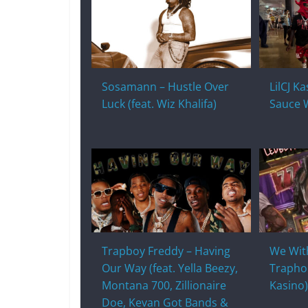
Sosamann – Hustle Over
LilCJ Ka
Luck (feat. Wiz Khalifa)
Sauce 
Trapboy Freddy – Having
We With
Our Way (feat. Yella Beezy,
Traphou
Montana 700, Zillionaire
Kasino)
Doe, Kevan Got Bands &