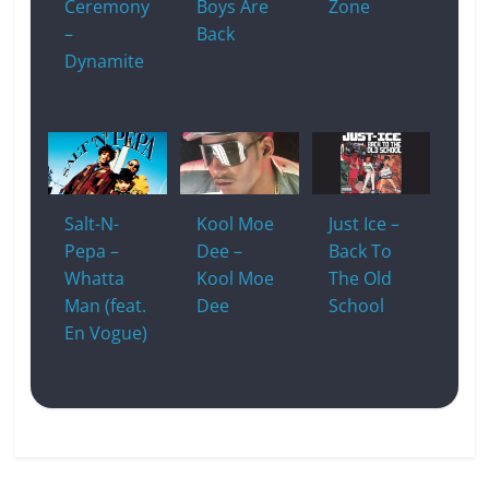
Ceremony
Boys Are
Zone
–
Back
Dynamite
Salt-N-
Kool Moe
Just Ice –
Pepa –
Dee –
Back To
Whatta
Kool Moe
The Old
Man (feat.
Dee
School
En Vogue)