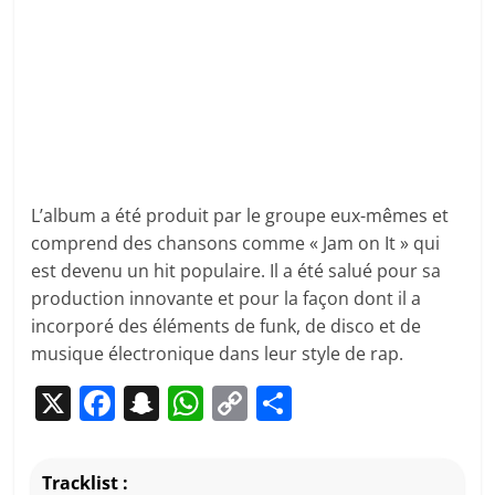
L’album a été produit par le groupe eux-mêmes et
comprend des chansons comme « Jam on It » qui
est devenu un hit populaire. Il a été salué pour sa
production innovante et pour la façon dont il a
incorporé des éléments de funk, de disco et de
musique électronique dans leur style de rap.
X
F
S
W
C
P
a
n
h
o
ar
c
a
at
p
ta
Tracklist :