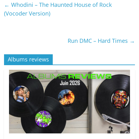
←
Whodini – The Haunted House of Rock
(Vocoder Version)
Run DMC – Hard Times
→
Albums reviews