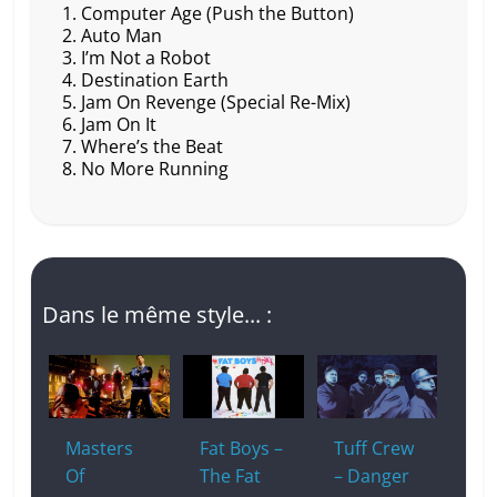
e
p
s
y
g
Computer Age (Push the Button)
Auto Man
b
c
A
Li
er
I’m Not a Robot
o
h
p
n
Destination Earth
Jam On Revenge (Special Re-Mix)
o
at
p
k
Jam On It
k
Where’s the Beat
No More Running
Dans le même style... :
Masters
Fat Boys –
Tuff Crew
Of
The Fat
– Danger