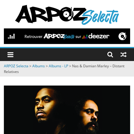
Passer
au
contenu
ARPOZ
Selecta
by
ARPOZ Selecta
>
Albums
>
Albums - LP
>
Nas & Damian Marley – Distant
ARPOZ
Relatives
&
BENNO