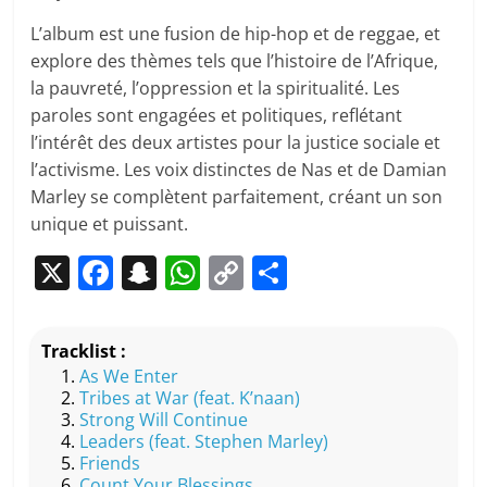
L’album est une fusion de hip-hop et de reggae, et
explore des thèmes tels que l’histoire de l’Afrique,
la pauvreté, l’oppression et la spiritualité. Les
paroles sont engagées et politiques, reflétant
l’intérêt des deux artistes pour la justice sociale et
l’activisme. Les voix distinctes de Nas et de Damian
Marley se complètent parfaitement, créant un son
unique et puissant.
X
F
S
W
C
P
a
n
h
o
ar
c
a
at
p
ta
Tracklist :
e
p
s
y
g
As We Enter
Tribes at War (feat. K’naan)
b
c
A
Li
er
Strong Will Continue
o
h
p
n
Leaders (feat. Stephen Marley)
Friends
o
at
p
k
Count Your Blessings