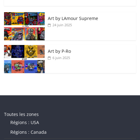
Art by LAmour Supreme
24 juin 2025
Art by P‑Ro
6 juin 2025
Toutes les zones
Régions : USA
Régions : Canada