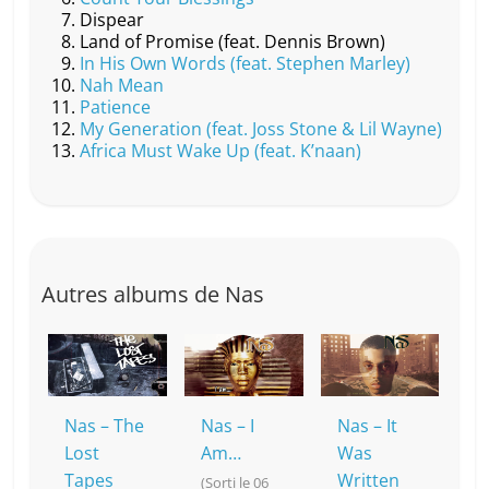
k
Dispear
Land of Promise (feat. Dennis Brown)
In His Own Words (feat. Stephen Marley)
Nah Mean
Patience
My Generation (feat. Joss Stone & Lil Wayne)
Africa Must Wake Up (feat. K’naan)
Autres albums de Nas
Nas – The
Nas – I
Nas – It
Lost
Am…
Was
Tapes
Written
(Sorti le 06