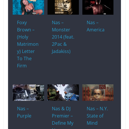
Foxy
Nas –
Nas –
Brown –
Monster
America
(Holy
2014 (feat.
Matrimon
2Pac &
y) Letter
Jadakiss)
To The
Firm
Nas –
Nas & DJ
Nas – N.Y.
Purple
Premier –
State of
Define My
Mind