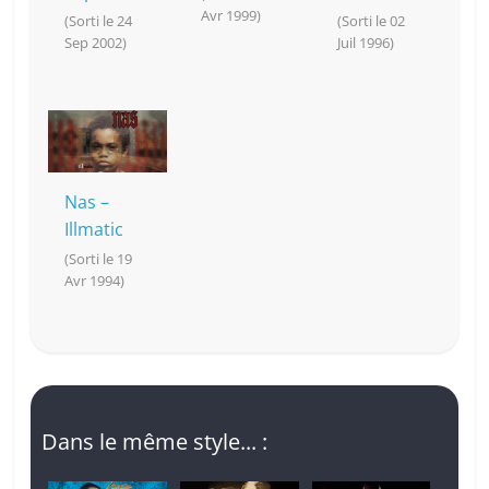
Avr 1999)
(Sorti le 24
(Sorti le 02
Sep 2002)
Juil 1996)
Nas –
Illmatic
(Sorti le 19
Avr 1994)
Dans le même style... :