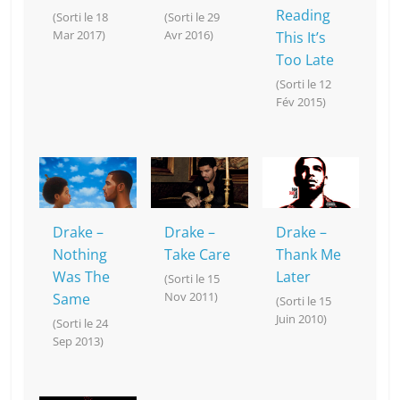
Reading
(Sorti le 18
(Sorti le 29
Mar 2017)
Avr 2016)
This It’s
Too Late
(Sorti le 12
Fév 2015)
Drake –
Drake –
Drake –
Nothing
Take Care
Thank Me
Was The
Later
(Sorti le 15
Nov 2011)
Same
(Sorti le 15
Juin 2010)
(Sorti le 24
Sep 2013)