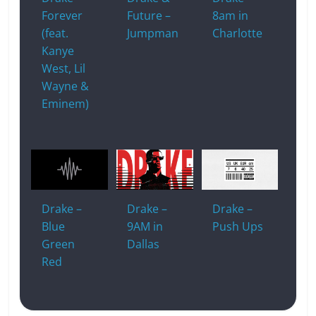
Forever
Future –
8am in
(feat.
Jumpman
Charlotte
Kanye
West, Lil
Wayne &
Eminem)
Drake –
Drake –
Drake –
Blue
9AM in
Push Ups
Green
Dallas
Red