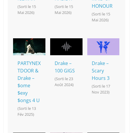
HONOUR
(Sorti le 15
(Sorti le 15
Mai 2026)
Mai 2026)
(Sorti le 15
Mai 2026)
PARTYNEX
Drake –
Drake –
TDOOR &
100 GIGS
Scary
Drake –
Hours 3
(Sorti le 23
Août 2024)
$ome
(Sorti le 17
Nov 2023)
$exy
$ongs 4 U
(Sorti le 13
Fév 2025)