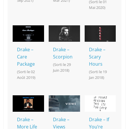
Sep 2021)
Mar 2021)
(Sorti le 01
Mai 2020)
Drake –
Drake –
Drake –
Care
Scorpion
Scary
Package
Hours
(Sorti le 29
Juin 2018)
(Sorti le 02
(Sorti le 19
Août 2019)
Jan 2018)
Drake –
Drake –
Drake – If
More Life
Views
You’re