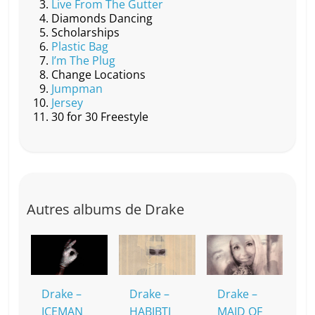
Live From The Gutter
o
h
p
n
Diamonds Dancing
Scholarships
o
at
p
k
Plastic Bag
k
I’m The Plug
Change Locations
Jumpman
Jersey
30 for 30 Freestyle
Autres albums de Drake
Drake –
Drake –
Drake –
ICEMAN
HABIBTI
MAID OF