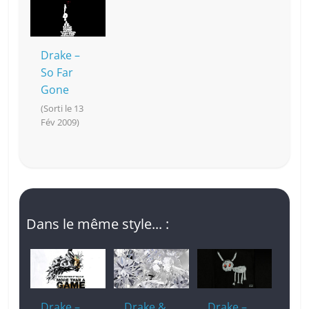
Drake –
So Far
Gone
(Sorti le 13
Fév 2009)
Dans le même style... :
Drake –
Drake &
Drake –