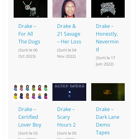
Drake –
Drake &
Drake –
For All
21 Savage
Honestly,
The Dogs
– Her Loss
Nevermin
d
(Sorti le 06
(Sorti le 04
Oct 2023)
Nov 2022)
(Sorti le 17
Juin 2022)
Drake –
Drake –
Drake –
Certified
Scary
Dark Lane
Lover Boy
Hours 2
Demo
Tapes
(Sorti le 03
(Sorti le 05