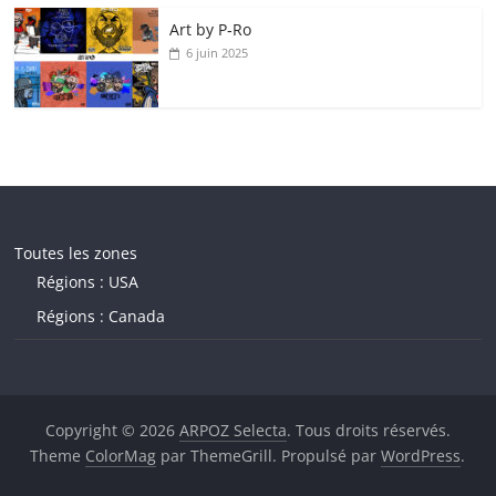
Art by P‑Ro
6 juin 2025
Toutes les zones
Régions : USA
Régions : Canada
Copyright © 2026
ARPOZ Selecta
. Tous droits réservés.
Theme
ColorMag
par ThemeGrill. Propulsé par
WordPress
.