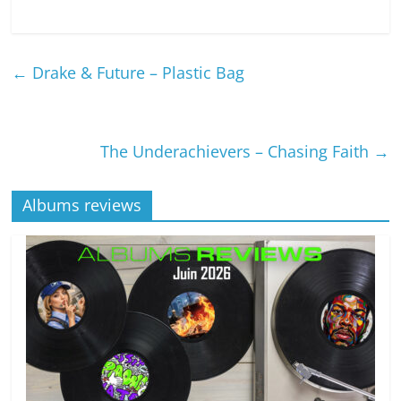
←
Drake & Future – Plastic Bag
The Underachievers – Chasing Faith
→
Albums reviews