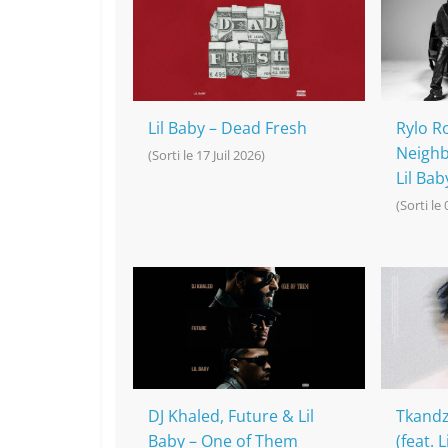
o
h
p
n
o
at
p
k
k
Lil Baby – Dead Fresh
Rylo R
Neighb
(Sorti le 17 Juil 2026)
Lil Bab
(Sorti le 
DJ Khaled, Future & Lil
Tkandz
Baby – One of Them
(feat. L