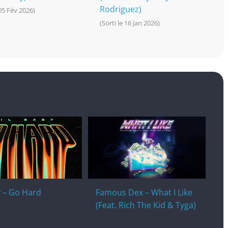
Rodriguez)
 05 Fév 2026)
(Sorti le 16 Jan 2026)
y – Go Hard
Famous Dex – What I Like
(Feat. Rich The Kid & Tyga)