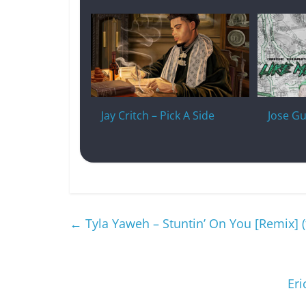
Jay Critch – Pick A Side
Jose Gu
←
Tyla Yaweh – Stuntin’ On You [Remix] 
Eri