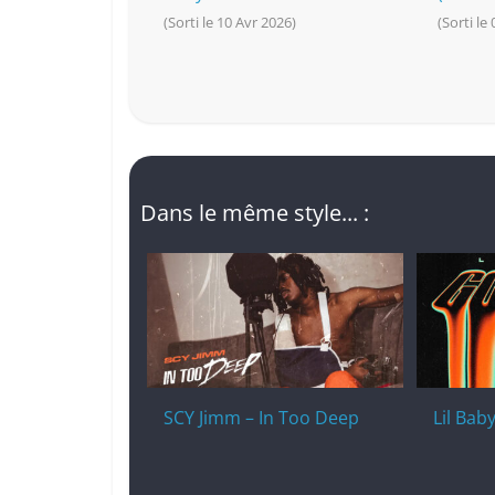
(Sorti le 10 Avr 2026)
(Sorti le
Dans le même style... :
SCY Jimm – In Too Deep
Lil Bab