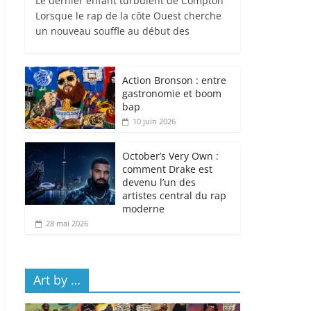
Le dernier enfant turbulent de Compton
Lorsque le rap de la côte Ouest cherche
un nouveau souffle au début des
Action Bronson : entre
gastronomie et boom
bap
10 juin 2026
October’s Very Own :
comment Drake est
devenu l’un des
artistes central du rap
moderne
28 mai 2026
Art by …