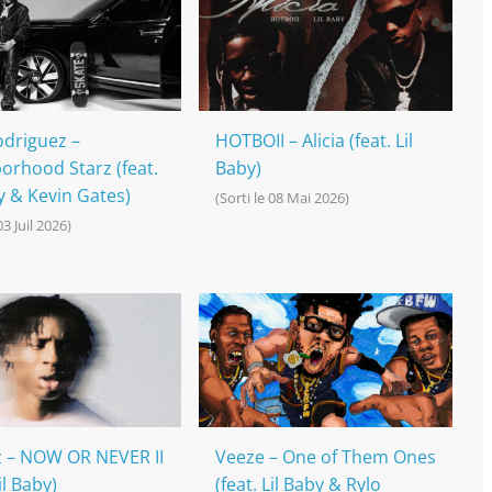
odriguez –
HOTBOII – Alicia (feat. Lil
orhood Starz (feat.
Baby)
y & Kevin Gates)
(Sorti le 08 Mai 2026)
03 Juil 2026)
 – NOW OR NEVER II
Veeze – One of Them Ones
il Baby)
(feat. Lil Baby & Rylo