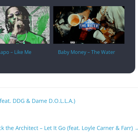
apo – Like Me
Baby Money – The Water
(feat. DDG & Dame D.O.L.L.A.)
ck the Architect – Let It Go (feat. Loyle Carner & Farr)