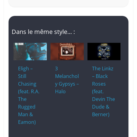
Dans le même style... :
Eligh –
3
The Linkz
Still
Melanchol
– Black
Chasing
y Gypsys –
Roses
(feat. R.A.
Halo
(feat.
The
Devin The
Rugged
Dude &
Man &
Berner)
Eamon)