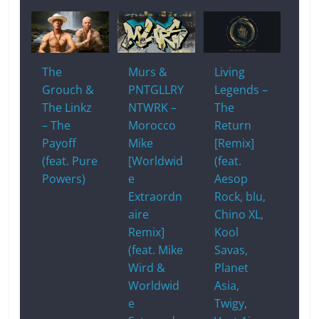
The
Murs &
Living
Grouch &
PNTGLLRY
Legends –
The Linkz
NTWRK –
The
– The
Morocco
Return
Payoff
Mike
[Remix]
(feat. Pure
[Worldwid
(feat.
Powers)
e
Aesop
Extraordn
Rock, blu,
aire
Chino XL,
Remix]
Kool
(feat. Mike
Savas,
Wird &
Planet
Worldwid
Asia,
e
Twigy,